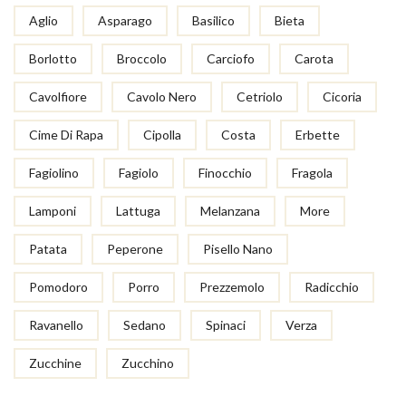
Aglio
Asparago
Basilico
Bieta
Borlotto
Broccolo
Carciofo
Carota
Cavolfiore
Cavolo Nero
Cetriolo
Cicoria
Cime Di Rapa
Cipolla
Costa
Erbette
Fagiolino
Fagiolo
Finocchio
Fragola
Lamponi
Lattuga
Melanzana
More
Patata
Peperone
Pisello Nano
Pomodoro
Porro
Prezzemolo
Radicchio
Ravanello
Sedano
Spinaci
Verza
Zucchine
Zucchino