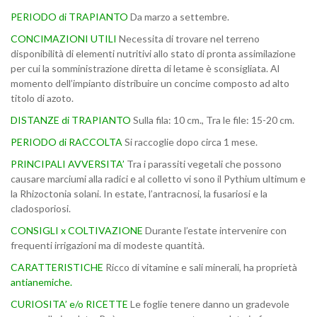
PERIODO di TRAPIANTO
Da marzo a settembre.
CONCIMAZIONI UTILI
Necessita di trovare nel terreno
disponibilità di elementi nutritivi allo stato di pronta assimilazione
per cui la somministrazione diretta di letame è sconsigliata. Al
momento dell’impianto distribuire un concime composto ad alto
titolo di azoto.
DISTANZE di TRAPIANTO
Sulla fila: 10 cm., Tra le file: 15-20 cm.
PERIODO di RACCOLTA
Si raccoglie dopo circa 1 mese.
PRINCIPALI AVVERSITA’
Tra i parassiti vegetali che possono
causare marciumi alla radici e al colletto vi sono il Pythium ultimum e
la Rhizoctonia solani. In estate, l’antracnosi, la fusariosi e la
cladosporiosi.
CONSIGLI x COLTIVAZIONE
Durante l’estate intervenire con
frequenti irrigazioni ma di modeste quantità.
CARATTERISTICHE
Ricco di vitamine e sali minerali, ha proprietà
antianemiche.
CURIOSITA’ e/o RICETTE
Le foglie tenere danno un gradevole