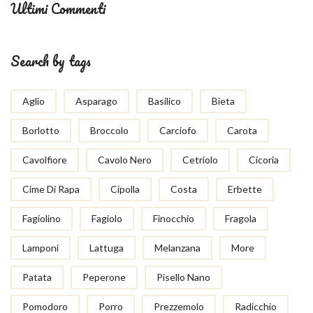
Ultimi Commenti
Search by tags
Aglio
Asparago
Basilico
Bieta
Borlotto
Broccolo
Carciofo
Carota
Cavolfiore
Cavolo Nero
Cetriolo
Cicoria
Cime Di Rapa
Cipolla
Costa
Erbette
Fagiolino
Fagiolo
Finocchio
Fragola
Lamponi
Lattuga
Melanzana
More
Patata
Peperone
Pisello Nano
Pomodoro
Porro
Prezzemolo
Radicchio