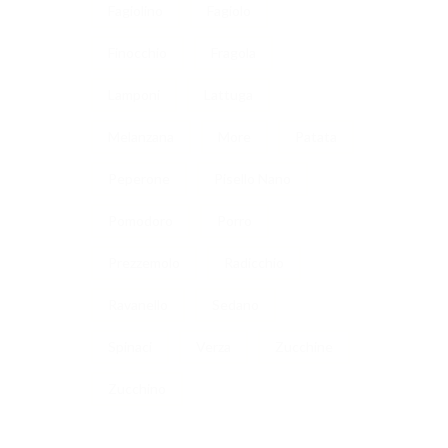
Fagiolino
Fagiolo
Finocchio
Fragola
Lamponi
Lattuga
Melanzana
More
Patata
Peperone
Pisello Nano
Pomodoro
Porro
Prezzemolo
Radicchio
Ravanello
Sedano
Spinaci
Verza
Zucchine
Zucchino