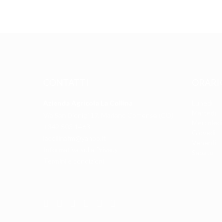
CONTATTI
ORARI
Azienda Agricola La Collina
Lunedì
Martedì
Via San Dionigi 17, Mariano Comense (CO)
Mercoled
+342 503 1463
Giovedì
lacollinafm@yahoo.it
Venerdì
Informativa sulla Privacy
Sabato
Termini e condizioni