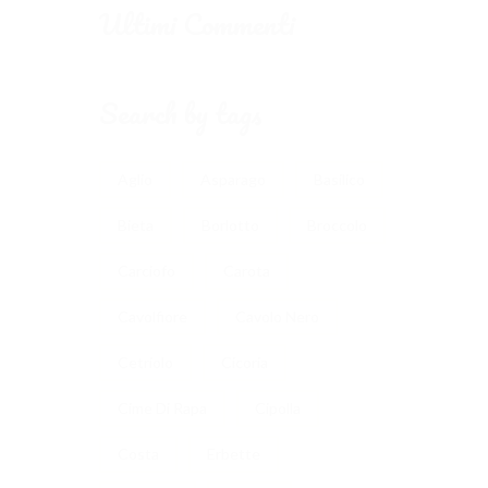
Ultimi Commenti
Search by tags
Aglio
Asparago
Basilico
Bieta
Borlotto
Broccolo
Carciofo
Carota
Cavolfiore
Cavolo Nero
Cetriolo
Cicoria
Cime Di Rapa
Cipolla
Costa
Erbette