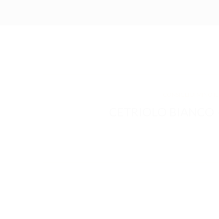
I CONSIGLI DI MINO 
CETRIOLO BIANCO – S