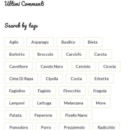
Ultimi Commenti
Search by tags
Aglio
Asparago
Basilico
Bieta
Borlotto
Broccolo
Carciofo
Carota
Cavolfiore
Cavolo Nero
Cetriolo
Cicoria
Cime Di Rapa
Cipolla
Costa
Erbette
Fagiolino
Fagiolo
Finocchio
Fragola
Lamponi
Lattuga
Melanzana
More
Patata
Peperone
Pisello Nano
Pomodoro
Porro
Prezzemolo
Radicchio