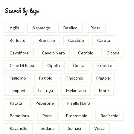
Search by tags
Aglio
Asparago
Basilico
Bieta
Borlotto
Broccolo
Carciofo
Carota
Cavolfiore
Cavolo Nero
Cetriolo
Cicoria
Cime Di Rapa
Cipolla
Costa
Erbette
Fagiolino
Fagiolo
Finocchio
Fragola
Lamponi
Lattuga
Melanzana
More
Patata
Peperone
Pisello Nano
Pomodoro
Porro
Prezzemolo
Radicchio
Ravanello
Sedano
Spinaci
Verza