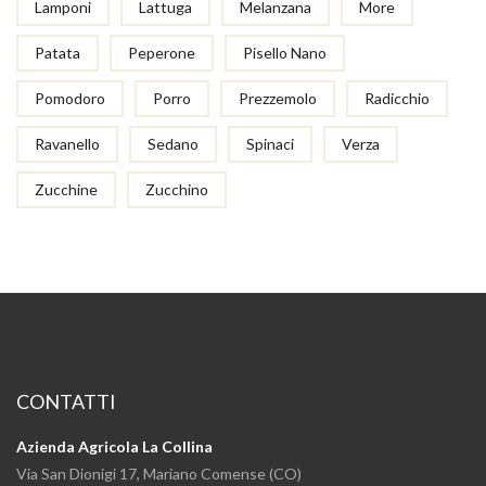
Lamponi
Lattuga
Melanzana
More
Patata
Peperone
Pisello Nano
Pomodoro
Porro
Prezzemolo
Radicchio
Ravanello
Sedano
Spinaci
Verza
Zucchine
Zucchino
CONTATTI
Azienda Agricola La Collina
Via San Dionigi 17, Mariano Comense (CO)