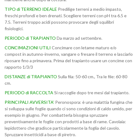
TIPO di TERRENO IDEALE
Predilige terreni a medio impasto,
freschi profondi e ben drenati. Scegliere terreni con pH tra 6.5 e
7.5. Terreni troppo acidi possono provocare degli squilibri
fisiologici.
PERIODO di TRAPIANTO
Da marzo ad settembre.
CONCIMAZIONI UTILI
Concimare con letame maturo e/o
compost in autunno-inverno, vangare o fresare il terreno e lasciarlo
riposare fino a primavera. Prima del trapianto usare un concime con
rapporto 1/3/3
DISTANZE di TRAPIANTO
Sulla fila: 50-60 cm., Tra le file: 60-80
cm.
PERIODO di RACCOLTA
Si raccoglie dopo tre mesi dal trapianto.
PRINCIPALI AVVERSITA’
Peronospora: è una malattia fungina che
si sviluppa sulle foglie quando ci sono condizioni di caldo umido, per
esempio in giugno. Per combatterla bisogna spruzzare
preventivamente le foglie con prodotti a base di rame. Cavolaia:
lepidottero che gradisce particolarmente la foglia del cavolo.
Spruzzare insetticidi a base di piretro.