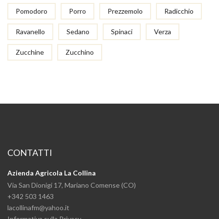
Pomodoro
Porro
Prezzemolo
Radicchio
Ravanello
Sedano
Spinaci
Verza
Zucchine
Zucchino
CONTATTI
Azienda Agricola La Collina
Via San Dionigi 17, Mariano Comense (CO)
+342 503 1463
lacollinafm@yahoo.it
Informativa sulla Privacy