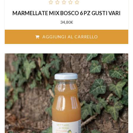
out
MARMELLATE MIX BOSCO 6 PZ GUSTI VARI
of
5
34,80
€
AGGIUNGI AL CARRELLO