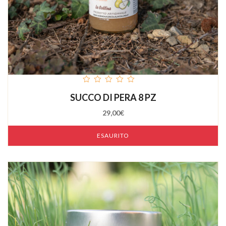
out
SUCCO DI PERA 8 PZ
of
5
29,00
€
ESAURITO