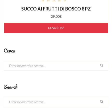
out
SUCCO AI FRUTTI DI BOSCO 8 PZ
of
5
29,00
€
ESAURITO
Cerca
Search