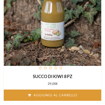
out
SUCCO DI KIWI 8 PZ
of
5
29,00
€
AGGIUNGI AL CARRELLO