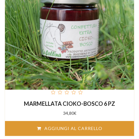
out
MARMELLATA CIOKO-BOSCO 6 PZ
of
5
34,80
€
AGGIUNGI AL CARRELLO