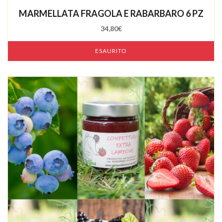
out
MARMELLATA FRAGOLA E RABARBARO 6 PZ
of
5
34,80
€
ESAURITO