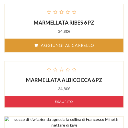
out
MARMELLATA RIBES 6 PZ
of
5
34,80
€
AGGIUNGI AL CARRELLO
out
MARMELLATA ALBICOCCA 6 PZ
of
5
34,80
€
ESAURITO