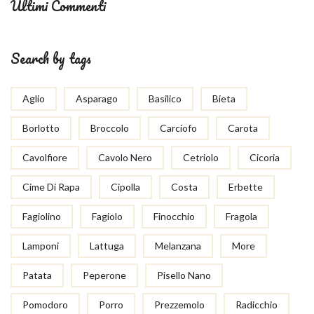
Ultimi Commenti
Search by tags
Aglio
Asparago
Basilico
Bieta
Borlotto
Broccolo
Carciofo
Carota
Cavolfiore
Cavolo Nero
Cetriolo
Cicoria
Cime Di Rapa
Cipolla
Costa
Erbette
Fagiolino
Fagiolo
Finocchio
Fragola
Lamponi
Lattuga
Melanzana
More
Patata
Peperone
Pisello Nano
Pomodoro
Porro
Prezzemolo
Radicchio