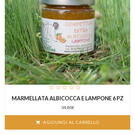
out
MARMELLATA ALBICOCCA E LAMPONE 6 PZ
of
5
34,80
€
AGGIUNGI AL CARRELLO