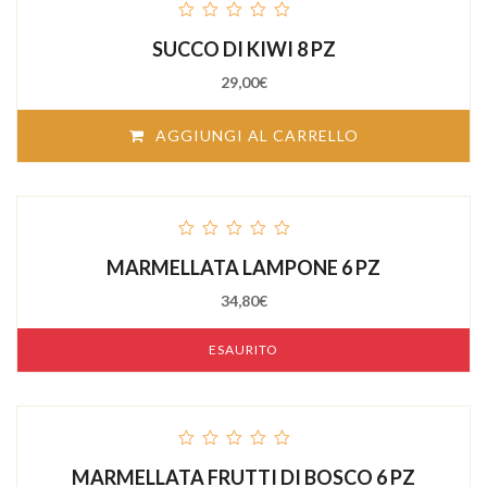
out
SUCCO DI KIWI 8 PZ
of
5
29,00
€
AGGIUNGI AL CARRELLO
out
MARMELLATA LAMPONE 6 PZ
of
5
34,80
€
ESAURITO
out
MARMELLATA FRUTTI DI BOSCO 6 PZ
of