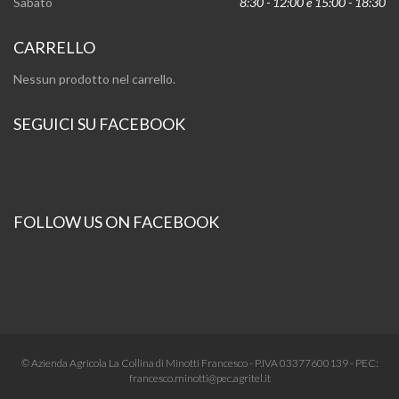
Sabato
8:30 - 12:00 e 15:00 - 18:30
CARRELLO
Nessun prodotto nel carrello.
SEGUICI SU FACEBOOK
FOLLOW US ON FACEBOOK
© Azienda Agricola La Collina di Minotti Francesco - P.IVA 03377600139 - PEC:
francesco.minotti@pec.agritel.it