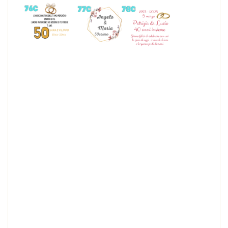
Bomboniera BOMBONIERA PRIMA COMUNIONE-
OLIO LATTA BASILICO 230 g
BOMBONIERA PRIMA COMUNIONE – OLIO LATTA
BASILICO
Altri gusti disponibili: limone, bruschetta, basilico,
peperoncino. Puoi fare tranquillamente un mix di gusti
mandandoci una mail a lacollinafm@yahoo.it
Scrivi nella sezione NOTE il nome del bambino/a , la data
dell’evento, il codice dell’etichetta personalizzata e il
colore del fiocco! RICORDA! puoi mandarci qualunque
immagine per la personalizzazione via mail!
OOPURE SCRIVICI DIRETTAMENTE A
LACOLLINAFM@YAHOO.IT PER FARE LA TUA