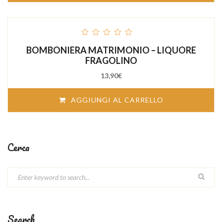
out
BOMBONIERA MATRIMONIO – LIQUORE
of
5
FRAGOLINO
13,90
€
AGGIUNGI AL CARRELLO
Cerca
Search