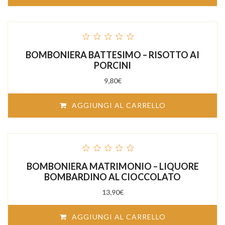
out
BOMBONIERA BATTESIMO – RISOTTO AI
of
5
PORCINI
9,80
€
AGGIUNGI AL CARRELLO
out
BOMBONIERA MATRIMONIO – LIQUORE
of
5
BOMBARDINO AL CIOCCOLATO
13,90
€
AGGIUNGI AL CARRELLO