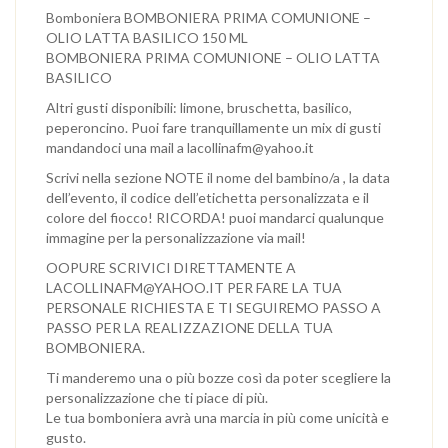
Bomboniera BOMBONIERA PRIMA COMUNIONE –
OLIO LATTA BASILICO 150 ML
BOMBONIERA PRIMA COMUNIONE – OLIO LATTA
BASILICO
Altri gusti disponibili: limone, bruschetta, basilico,
peperoncino. Puoi fare tranquillamente un mix di gusti
mandandoci una mail a lacollinafm@yahoo.it
Scrivi nella sezione NOTE il nome del bambino/a , la data
dell’evento, il codice dell’etichetta personalizzata e il
colore del fiocco! RICORDA! puoi mandarci qualunque
immagine per la personalizzazione via mail!
OOPURE SCRIVICI DIRETTAMENTE A
LACOLLINAFM@YAHOO.IT PER FARE LA TUA
PERSONALE RICHIESTA E TI SEGUIREMO PASSO A
PASSO PER LA REALIZZAZIONE DELLA TUA
BOMBONIERA.
Ti manderemo una o più bozze così da poter scegliere la
personalizzazione che ti piace di più.
Le tua bomboniera avrà una marcia in più come unicità e
gusto.