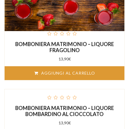
out
BOMBONIERA MATRIMONIO – LIQUORE
of
5
FRAGOLINO
13,90
€
AGGIUNGI AL CARRELLO
out
BOMBONIERA MATRIMONIO – LIQUORE
of
5
BOMBARDINO AL CIOCCOLATO
13,90
€