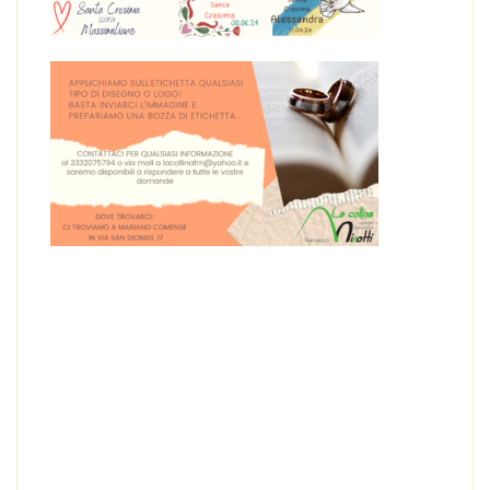
Bomboniera BOMBONIERA BATTESIMO – LIQUORE
BOMBARDINO AL CIOCCOLATO 200 ml
BOMBONIERA BATTESIMO – LIQUORE
BOMBARDINO AL CIOCCOLATO
Altri gusti disponibili: bombardino, fragolino, mela verde,
limoncello, bombardino al cioccolato, liquirizia. Puoi fare
tranquillamente un mix di gusti mandandoci una mail a
lacollinafm@yahoo.it