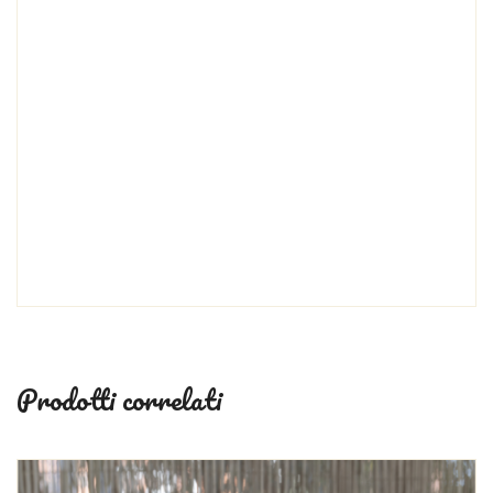
Scrivi nella sezione NOTE il nome del bambino/a , la data
dell’evento, il codice dell’etichetta personalizzata e il
colore del fiocco! RICORDA! puoi mandarci qualunque
immagine per la personalizzazione via mail!
OOPURE SCRIVICI DIRETTAMENTE A
LACOLLINAFM@YAHOO.IT PER FARE LA TUA
PERSONALE RICHIESTA E TI SEGUIREMO PASSO A
PASSO PER LA REALIZZAZIONE DELLA TUA
BOMBONIERA.
Prodotti correlati