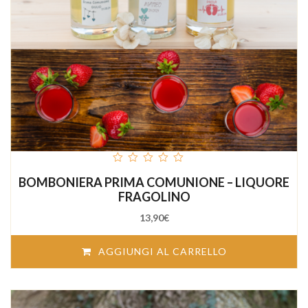
out
BOMBONIERA PRIMA COMUNIONE – LIQUORE
of
5
FRAGOLINO
13,90
€
AGGIUNGI AL CARRELLO