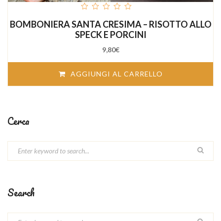
out
BOMBONIERA SANTA CRESIMA – RISOTTO ALLO
of
5
SPECK E PORCINI
9,80
€
AGGIUNGI AL CARRELLO
Cerca
Search