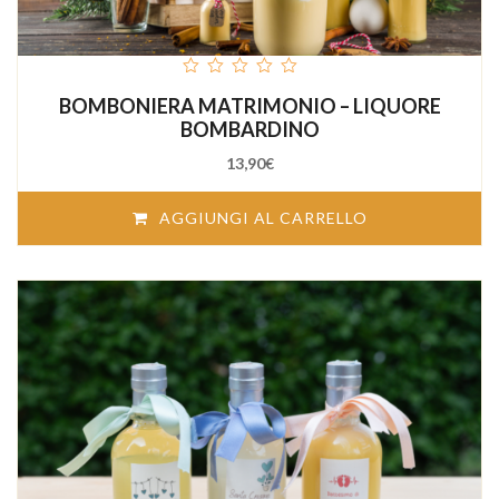
out
BOMBONIERA MATRIMONIO – LIQUORE
of
5
BOMBARDINO
13,90
€
AGGIUNGI AL CARRELLO