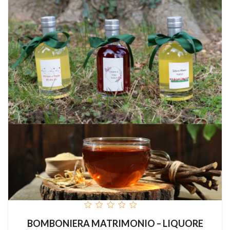
out
BOMBONIERA MATRIMONIO – LIQUORE
of
5