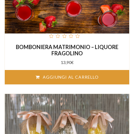
out
BOMBONIERA MATRIMONIO – LIQUORE
of
5
FRAGOLINO
13,90
€
AGGIUNGI AL CARRELLO