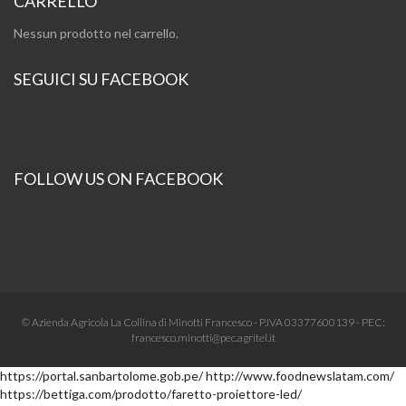
CARRELLO
Nessun prodotto nel carrello.
SEGUICI SU FACEBOOK
FOLLOW US ON FACEBOOK
© Azienda Agricola La Collina di Minotti Francesco - P.IVA 03377600139 - PEC:
francesco.minotti@pec.agritel.it
https://portal.sanbartolome.gob.pe/
http://www.foodnewslatam.com/
https://bettiga.com/prodotto/faretto-proiettore-led/