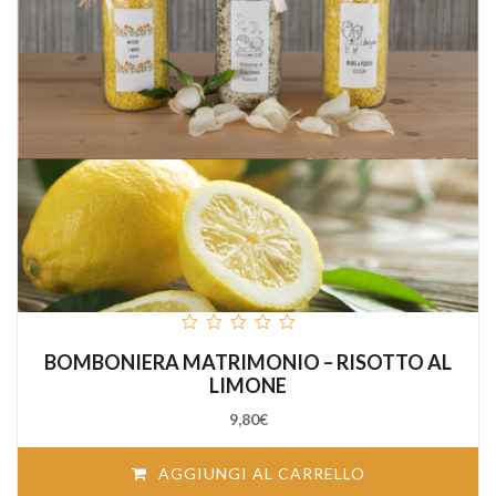
out
BOMBONIERA MATRIMONIO – RISOTTO AL
of
5
LIMONE
9,80
€
AGGIUNGI AL CARRELLO