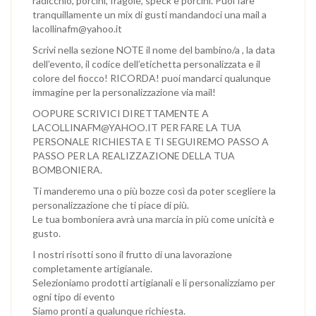
radicchio, porcini, fragole, speck e porcini. Puoi fare
tranquillamente un mix di gusti mandandoci una mail a
lacollinafm@yahoo.it
Scrivi nella sezione NOTE il nome del bambino/a , la data
dell’evento, il codice dell’etichetta personalizzata e il
colore del fiocco! RICORDA! puoi mandarci qualunque
immagine per la personalizzazione via mail!
OOPURE SCRIVICI DIRETTAMENTE A
LACOLLINAFM@YAHOO.IT PER FARE LA TUA
PERSONALE RICHIESTA E TI SEGUIREMO PASSO A
PASSO PER LA REALIZZAZIONE DELLA TUA
BOMBONIERA.
Ti manderemo una o più bozze così da poter scegliere la
personalizzazione che ti piace di più.
Le tua bomboniera avrà una marcia in più come unicità e
gusto.
I nostri risotti sono il frutto di una lavorazione
completamente artigianale.
Selezioniamo prodotti artigianali e li personalizziamo per
ogni tipo di evento
Siamo pronti a qualunque richiesta.