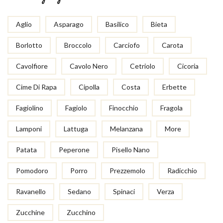
Aglio
Asparago
Basilico
Bieta
Borlotto
Broccolo
Carciofo
Carota
Cavolfiore
Cavolo Nero
Cetriolo
Cicoria
Cime Di Rapa
Cipolla
Costa
Erbette
Fagiolino
Fagiolo
Finocchio
Fragola
Lamponi
Lattuga
Melanzana
More
Patata
Peperone
Pisello Nano
Pomodoro
Porro
Prezzemolo
Radicchio
Ravanello
Sedano
Spinaci
Verza
Zucchine
Zucchino