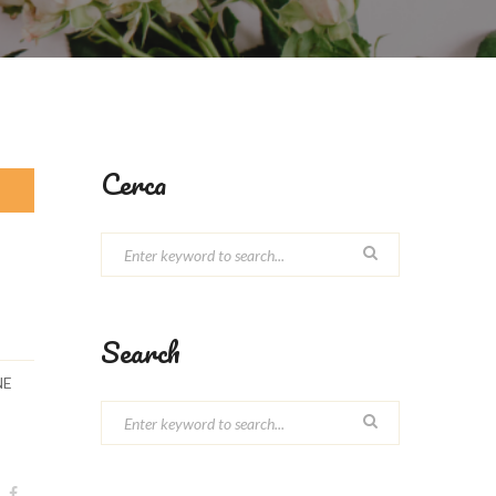
Cerca
Search
NE