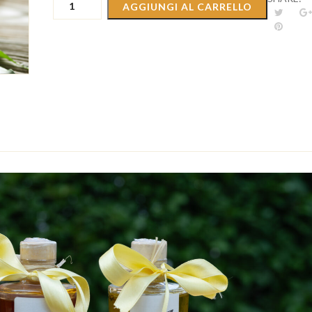
AGGIUNGI AL CARRELLO
MATRIMONIO
-
OLIO
BOTTIGLIA
LIMONE
quantità