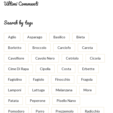
Ultimi Commenti
Search by tags
Aglio
Asparago
Basilico
Bieta
Borlotto
Broccolo
Carciofo
Carota
Cavolfiore
Cavolo Nero
Cetriolo
Cicoria
Cime Di Rapa
Cipolla
Costa
Erbette
Fagiolino
Fagiolo
Finocchio
Fragola
Lamponi
Lattuga
Melanzana
More
Patata
Peperone
Pisello Nano
Pomodoro
Porro
Prezzemolo
Radicchio