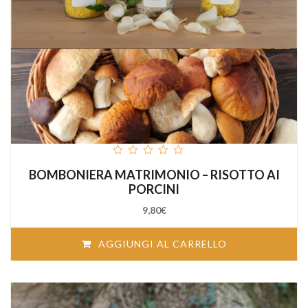
out
BOMBONIERA MATRIMONIO – RISOTTO AI
of
5
PORCINI
9,80
€
AGGIUNGI AL CARRELLO