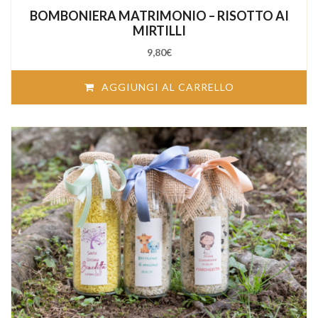
out
BOMBONIERA MATRIMONIO – RISOTTO AI
of
5
MIRTILLI
9,80
€
AGGIUNGI AL CARRELLO