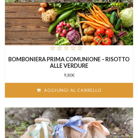
out
BOMBONIERA PRIMA COMUNIONE – RISOTTO
of
5
ALLE VERDURE
9,80
€
AGGIUNGI AL CARRELLO