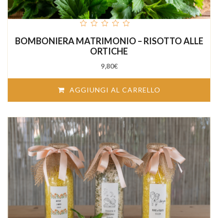
out
BOMBONIERA MATRIMONIO – RISOTTO ALLE
of
5
ORTICHE
9,80
€
AGGIUNGI AL CARRELLO