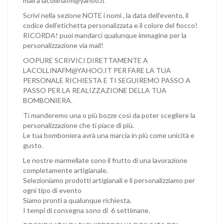
mail a lacollinafm@yahoo.it
Scrivi nella sezione NOTE i nomi , la data dell’evento, il
codice dell’etichetta personalizzata e il colore del fiocco!
RICORDA! puoi mandarci qualunque immagine per la
personalizzazione via mail!
OOPURE SCRIVICI DIRETTAMENTE A
LACOLLINAFM@YAHOO.IT PER FARE LA TUA
PERSONALE RICHIESTA E TI SEGUIREMO PASSO A
PASSO PER LA REALIZZAZIONE DELLA TUA
BOMBONIERA.
Ti manderemo una o più bozze così da poter scegliere la
personalizzazione che ti piace di più.
Le tua bomboniera avrà una marcia in più come unicità e
gusto.
Le nostre marmellate sono il frutto di una lavorazione
completamente artigianale.
Selezioniamo prodotti artigianali e li personalizziamo per
ogni tipo di evento
Siamo pronti a qualunque richiesta.
I tempi di consegna sono di 6 settimane.