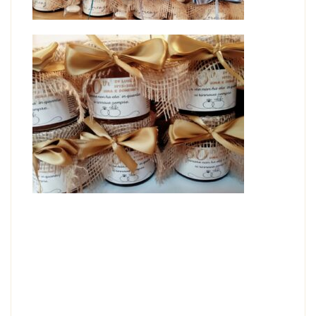
Bomboniera matrimonio MARMELLATA FRAGOLA E
RABARBARO 230 g
BOMBONIERA MATRIMONIO – MARMELLATA
FRAGOLA E RABARBARO
Altri gusti disponibili: mirtillo, fragola, albicocca, zucca e
amaretti, pesca, mix albicocca e lampone, mix albicocca e
amaretti, lampone, frutti di bosco, fragola e rabarbaro.