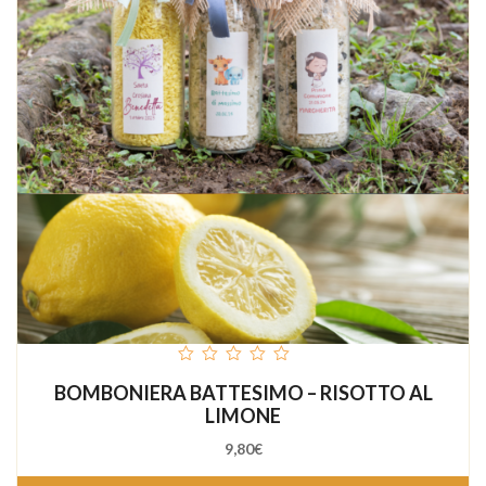
out
BOMBONIERA BATTESIMO – RISOTTO AL
of
5
LIMONE
9,80
€