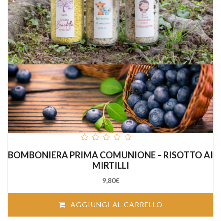
out
BOMBONIERA PRIMA COMUNIONE – RISOTTO AI
of
5
MIRTILLI
9,80
€
AGGIUNGI AL CARRELLO