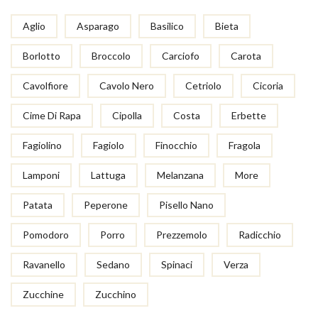
Aglio
Asparago
Basilico
Bieta
Borlotto
Broccolo
Carciofo
Carota
Cavolfiore
Cavolo Nero
Cetriolo
Cicoria
Cime Di Rapa
Cipolla
Costa
Erbette
Fagiolino
Fagiolo
Finocchio
Fragola
Lamponi
Lattuga
Melanzana
More
Patata
Peperone
Pisello Nano
Pomodoro
Porro
Prezzemolo
Radicchio
Ravanello
Sedano
Spinaci
Verza
Zucchine
Zucchino