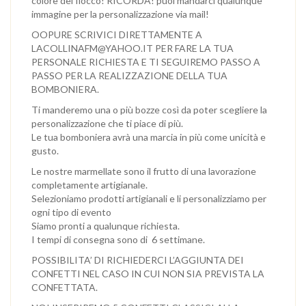
colore del fiocco! RICORDA! puoi mandarci qualunque
immagine per la personalizzazione via mail!
OOPURE SCRIVICI DIRETTAMENTE A
LACOLLINAFM@YAHOO.IT PER FARE LA TUA
PERSONALE RICHIESTA E TI SEGUIREMO PASSO A
PASSO PER LA REALIZZAZIONE DELLA TUA
BOMBONIERA.
Ti manderemo una o più bozze così da poter scegliere la
personalizzazione che ti piace di più.
Le tua bomboniera avrà una marcia in più come unicità e
gusto.
Le nostre marmellate sono il frutto di una lavorazione
completamente artigianale.
Selezioniamo prodotti artigianali e li personalizziamo per
ogni tipo di evento
Siamo pronti a qualunque richiesta.
I tempi di consegna sono di 6 settimane.
POSSIBILITA’ DI RICHIEDERCI L’AGGIUNTA DEI
CONFETTI NEL CASO IN CUI NON SIA PREVISTA LA
CONFETTATA.