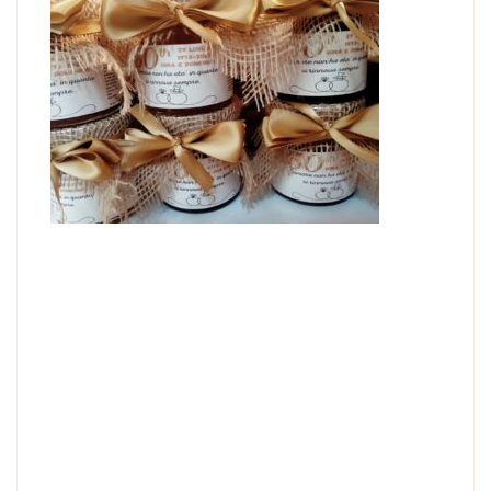
Bomboniera battesimo MARMELLATA PESCA 230 g
BOMBONIERA BATTESIMO – MARMELLATA PESCA
Altri gusti disponibili: mirtillo, fragola, albicocca, zucca e
amaretti, pesca, mix albicocca e lampone, mix albicocca e
amaretti, lampone, frutti di bosco, fragola e rabarbaro.
Puoi fare tranquillamente un mix di gusti mandandoci una
mail a lacollinafm@yahoo.it
Scrivi nella sezione NOTE il nome del bambino/a , la data
dell’evento, il codice dell’etichetta personalizzata e il
colore del fiocco! RICORDA! puoi mandarci qualunque