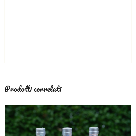
immagine per la personalizzazione via mail!
OOPURE SCRIVICI DIRETTAMENTE A
LACOLLINAFM@YAHOO.IT PER FARE LA TUA
PERSONALE RICHIESTA E TI SEGUIREMO PASSO A
PASSO PER LA REALIZZAZIONE DELLA TUA
BOMBONIERA.
Prodotti correlati