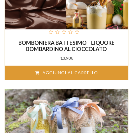
out
BOMBONIERA BATTESIMO – LIQUORE
of
5
BOMBARDINO AL CIOCCOLATO
13,90
€
AGGIUNGI AL CARRELLO