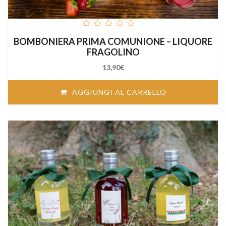
out
BOMBONIERA PRIMA COMUNIONE – LIQUORE
of
5
FRAGOLINO
13,90
€
AGGIUNGI AL CARRELLO