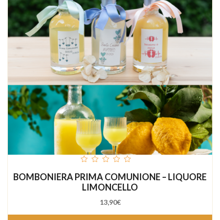
out
BOMBONIERA PRIMA COMUNIONE – LIQUORE
of
5
LIMONCELLO
13,90
€