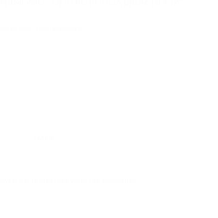
MATRIMONIO – OLIO BOTTIGLIA BRUSCHETTA”
igatori sono contrassegnati
*
EMAIL
*
browser per la prossima volta che commento.