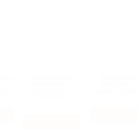
out
out
RIMA
BOMBONIERA
BOMBONIERA
of
of
5
5
 –
MATRIMONIO –
BATTESIMO –
TILLI
RISOTTO ALLE
LIQUORE LIQUIRI
FRAGOLE
13,90
€
9,80
€
AL
AGGIUNGI AL
AGGIUNGI AL
CARRELLO
CARRELLO