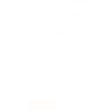
Recensisci per primo “BOMBONIERA 
Il tuo indirizzo email non sarà pubblicato.
I campi obbl
LA TUA VALUTAZIONE
LA TUA RECENSIONE
*
NOME
*
Salva il mio nome, email e sito web in questo 