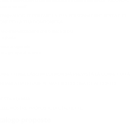
l codice dell’etichetta personalizzata e il colore del fiocco! RICORDA!
zione via mail!
M@YAHOO.IT PER FARE LA TUA PERSONALE RICHIESTA E TI
IONE DELLA TUA BOMBONIERA.
a personalizzazione che ti piace di più.
 e gusto.
mente artigianale.
per ogni tipo di evento
CONFETTI NEL CASO IN CUI NON SIA PREVISTA LA CONFETTATA.
MANDARLA DA LEGARE AL NASTRO COLORATO AL COSTO
IESTA VIA MAIL
DELLE NOSTRE PROPOSTE DI ETICHETTE
talogo proposte