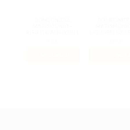
out
out
BOMBONIERA
BOMBONIER
of
of
5
5
MATRIMONIO –
MATRIMONIO
RISOTTO AI MIRTILLI
LIQUORE LIQUIR
9,80
€
13,90
€
AGGIUNGI AL
AGGIUNGI 
CARRELLO
CARRELLO