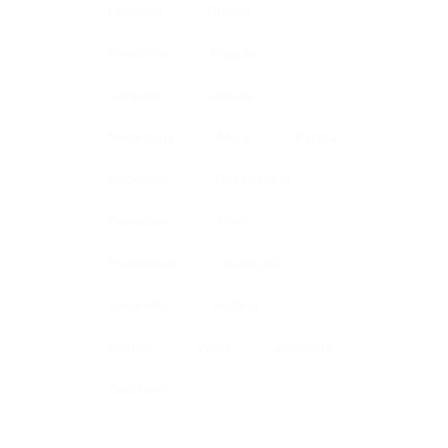
Fagiolino
Fagiolo
Finocchio
Fragola
Lamponi
Lattuga
Melanzana
More
Patata
Peperone
Pisello Nano
Pomodoro
Porro
Prezzemolo
Radicchio
Ravanello
Sedano
Spinaci
Verza
Zucchine
Zucchino