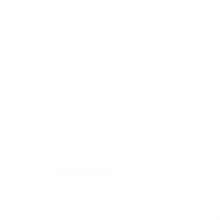
Bomboniera BOMBONIERA MATRIMONIO -OLIO B
BOMBONIERA MATRIMONIO – OLIO BOTTIGLIA
Altri gusti disponibili: peperoncino, limone, basilico
mail a lacollinafm@yahoo.it
Scrivi nella sezione NOTE il nome del bambino/a , la dat
fiocco! RICORDA! puoi mandarci qualunque immagine p
OOPURE SCRIVICI DIRETTAMENTE A LACOLLINAF
SEGUIREMO PASSO A PASSO PER LA REALIZZAZ
Recensioni
Ancora non ci sono recensioni.