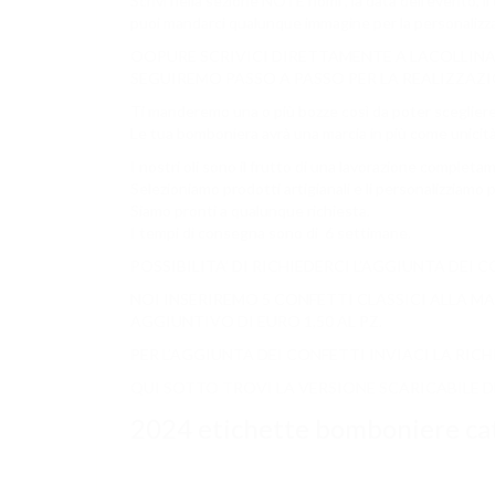
Scrivi nella sezione NOTE nomi , la data dell’evento, i
puoi mandarci qualunque immagine per la personalizza
OOPURE SCRIVICI DIRETTAMENTE A LACOLLINAF
SEGUIREMO PASSO A PASSO PER LA REALIZZAZ
Ti manderemo una o più bozze così da poter scegliere l
Le tua bomboniera avrà una marcia in più come unicità
I nostri oli sono il frutto di una lavorazione completa
Selezioniamo prodotti artigianali e li personalizziamo 
Siamo pronti a qualunque richiesta.
I tempi di consegna sono di 6 settimane.
POSSIBILITA’ DI RICHIEDERCI L’AGGIUNTA DEI 
NOI INSERIREMO 5 CONFETTI CLASSICI ALLA 
AGGIUNTIVO DI EURO 1,50 AL PZ.
PER L’AGGIUNTA DEI CONFETTI INVIACI LA RICH
QUI SOTTO TROVI LA VERSIONE SCARICABILE 
2024 etichette bomboniere ca