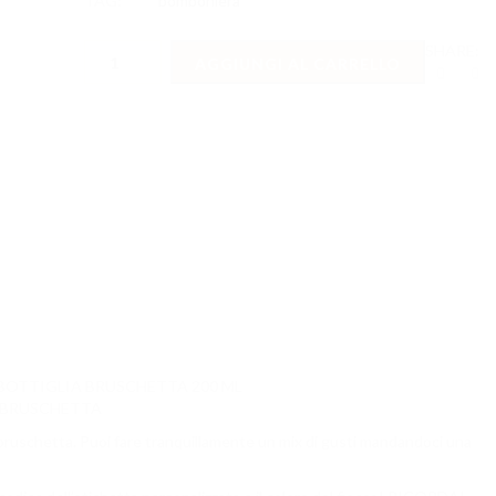
TAG:
bomboniera
BOMBONIERA
SHARE:
AGGIUNGI AL CARRELLO
MATRIMONIO
-
OLIO
BOTTIGLIA
BRUSCHETTA
quantità
BOTTIGLIA BRUSCHETTA 200 ML
 BRUSCHETTA
 e bruschetta. Puoi fare tranquillamente un mix di gusti mandandoci una