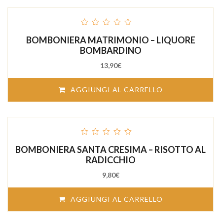
out
BOMBONIERA MATRIMONIO – LIQUORE
of
5
BOMBARDINO
13,90
€
AGGIUNGI AL CARRELLO
out
BOMBONIERA SANTA CRESIMA – RISOTTO AL
of
5
RADICCHIO
9,80
€
AGGIUNGI AL CARRELLO