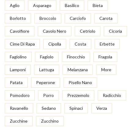
Aglio
Asparago
Basilico
Bieta
Borlotto
Broccolo
Carciofo
Carota
Cavolfiore
Cavolo Nero
Cetriolo
Cicoria
Cime Di Rapa
Cipolla
Costa
Erbette
Fagiolino
Fagiolo
Finocchio
Fragola
Lamponi
Lattuga
Melanzana
More
Patata
Peperone
Pisello Nano
Pomodoro
Porro
Prezzemolo
Radicchio
Ravanello
Sedano
Spinaci
Verza
Zucchine
Zucchino