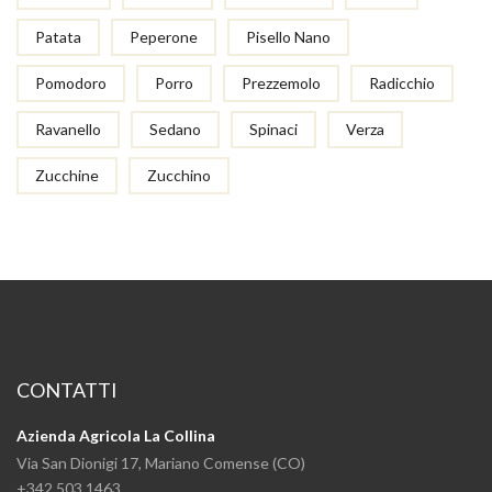
Patata
Peperone
Pisello Nano
Pomodoro
Porro
Prezzemolo
Radicchio
Ravanello
Sedano
Spinaci
Verza
Zucchine
Zucchino
CONTATTI
Azienda Agricola La Collina
Via San Dionigi 17, Mariano Comense (CO)
+342 503 1463