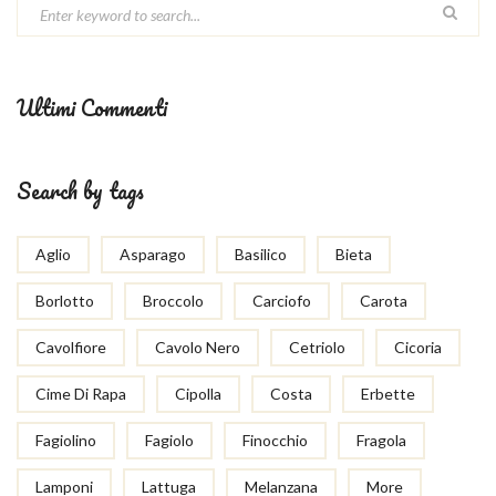
Ultimi Commenti
Search by tags
Aglio
Asparago
Basilico
Bieta
Borlotto
Broccolo
Carciofo
Carota
Cavolfiore
Cavolo Nero
Cetriolo
Cicoria
Cime Di Rapa
Cipolla
Costa
Erbette
Fagiolino
Fagiolo
Finocchio
Fragola
Lamponi
Lattuga
Melanzana
More