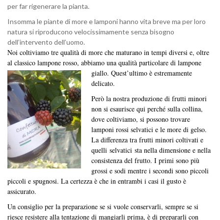
per far rigenerare la pianta.
Insomma le piante di more e lamponi hanno vita breve ma per loro
natura si riproducono velocissimamente senza bisogno
dell’intervento dell’uomo.
Noi coltiviamo tre qualità di more che maturano in tempi diversi e, oltre
al classico lampone rosso, abbiamo una qualità particolare di lampone
giallo. Quest’u
ltimo è estremamente
delicato.
Però la nostra produzione di frutti minori
non si esaurisce qui perché sulla collina,
dove coltiviamo, si possono trovare
lamponi rossi selvatici e le more di gelso.
La differenza tra frutti minori coltivati e
quelli selvatici sta nella dimensione e nella
consistenza del frutto. I primi sono più
grossi e sodi mentre i secondi sono piccoli
piccoli e spugnosi. La certezza è che in entrambi i casi il gusto è
assicurato.
Un consiglio per la preparazione se si vuole conservarli, sempre se si
riesce resistere alla tentazione di mangiarli prima, è di prepararli con