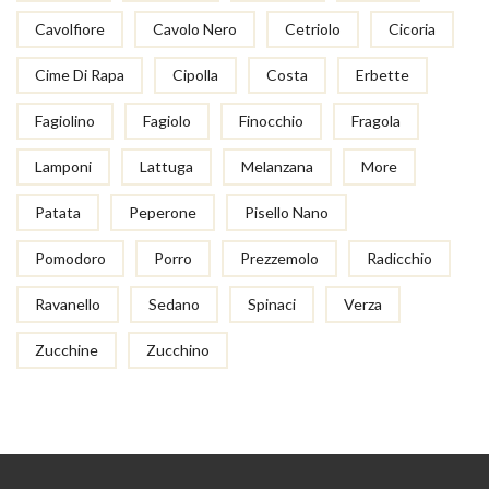
Cavolfiore
Cavolo Nero
Cetriolo
Cicoria
Cime Di Rapa
Cipolla
Costa
Erbette
Fagiolino
Fagiolo
Finocchio
Fragola
Lamponi
Lattuga
Melanzana
More
Patata
Peperone
Pisello Nano
Pomodoro
Porro
Prezzemolo
Radicchio
Ravanello
Sedano
Spinaci
Verza
Zucchine
Zucchino