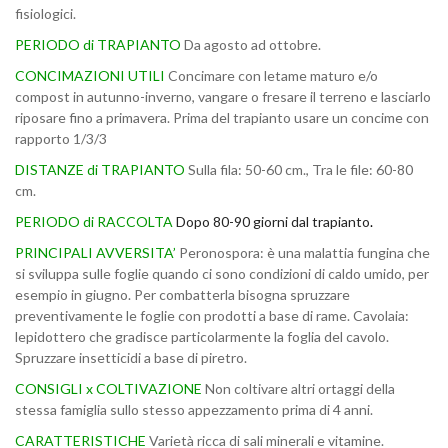
fisiologici.
PERIODO di TRAPIANTO
Da agosto ad ottobre.
CONCIMAZIONI UTILI
Concimare con letame maturo e/o
compost in autunno-inverno, vangare o fresare il terreno e lasciarlo
riposare fino a primavera. Prima del trapianto usare un concime con
rapporto 1/3/3
DISTANZE di TRAPIANTO
Sulla fila: 50-60 cm., Tra le file: 60-80
cm.
PERIODO di RACCOLTA
Dopo 80-90 giorni dal trapianto
.
PRINCIPALI AVVERSITA’
Peronospora: è una malattia fungina che
si sviluppa sulle foglie quando ci sono condizioni di caldo umido, per
esempio in giugno. Per combatterla bisogna spruzzare
preventivamente le foglie con prodotti a base di rame. Cavolaia:
lepidottero che gradisce particolarmente la foglia del cavolo.
Spruzzare insetticidi a base di piretro.
CONSIGLI x COLTIVAZIONE
Non coltivare altri ortaggi della
stessa famiglia sullo stesso appezzamento prima di 4 anni.
CARATTERISTICHE
Varietà ricca di sali minerali e vitamine.